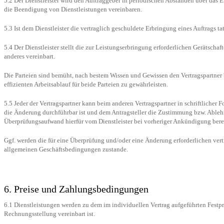
5.2 Der Dienstleister wird den Auftraggeber in periodischen Abständen über das E
die Beendigung von Dienstleistungen vereinbaren.
5.3 Ist dem Dienstleister die vertraglich geschuldete Erbringung eines Auftrags ta
5.4 Der Dienstleister stellt die zur Leistungserbringung erforderlichen Gerätschaf
anderes vereinbart.
Die Parteien sind bemüht, nach bestem Wissen und Gewissen den Vertragspartner 
effizienten Arbeitsablauf für beide Parteien zu gewährleisten.
5.5 Jeder der Vertragspartner kann beim anderen Vertragspartner in schriftlich
die Änderung durchführbar ist und dem Antragsteller die Zustimmung bzw. Ableh
Überprüfungsaufwand hierfür vom Dienstleister bei vorheriger Ankündigung ber
Ggf. werden die für eine Überprüfung und/oder eine Änderung erforderlichen v
allgemeinen Geschäftsbedingungen zustande.
6. Preise und Zahlungsbedingungen
6.1 Dienstleistungen werden zu dem im individuellen Vertrag aufgeführten Festpr
Rechnungsstellung vereinbart ist.