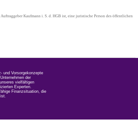
Auftraggeber Kaufmann i. S. d. HGB ist, eine juristische Person des öffentlichen
nz- und Vorsorgekonzepte
d Unternehmen der
nseres vielfältigen
izierten Experten.
ähige Finanzsituation, die
ist.