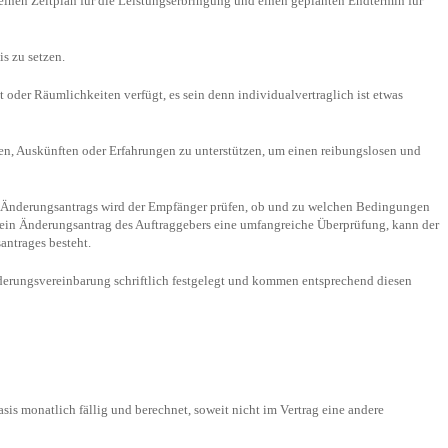
 einen Zeitplan für die Leistungserbringung und einen geplanten Endtermin für
is zu setzen.
t oder Räumlichkeiten verfügt, es sein denn individualvertraglich ist etwas
n, Auskünften oder Erfahrungen zu unterstützen, um einen reibungslosen und
es Änderungsantrags wird der Empfänger prüfen, ob und zu welchen Bedingungen
 ein Änderungsantrag des Auftraggebers eine umfangreiche Überprüfung, kann der
antrages besteht.
nderungsvereinbarung schriftlich festgelegt und kommen entsprechend diesen
sis monatlich fällig und berechnet, soweit nicht im Vertrag eine andere