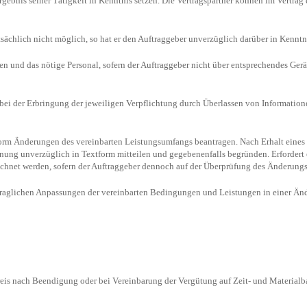
rgebnis seiner Tätigkeit in Kenntnis setzen. Die Vertragspartner können im Vertrag
tsächlich nicht möglich, so hat er den Auftraggeber unverzüglich darüber in Kenntn
ten und das nötige Personal, sofern der Auftraggeber nicht über entsprechendes Gerä
bei der Erbringung der jeweiligen Verpflichtung durch Überlassen von Informatione
er Form Änderungen des vereinbarten Leistungsumfangs beantragen. Nach Erhalt ein
nung unverzüglich in Textform mitteilen und gegebenenfalls begründen. Erfordert
echnet werden, sofern der Auftraggeber dennoch auf der Überprüfung des Änderungs
ertraglichen Anpassungen der vereinbarten Bedingungen und Leistungen in einer Ä
eis nach Beendigung oder bei Vereinbarung der Vergütung auf Zeit- und Materialba