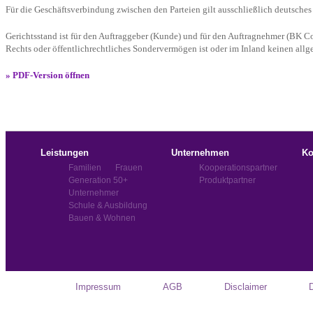
Für die Geschäftsverbindung zwischen den Parteien gilt ausschließlich deutsches
Gerichtsstand ist für den Auftraggeber (Kunde) und für den Auftragnehmer (BK Co
Rechts oder öffentlichrechtliches Sondervermögen ist oder im Inland keinen allg
» PDF-Version öffnen
Leistungen
Unternehmen
Ko
Familien
Frauen
Kooperationspartner
Generation 50+
Produktpartner
Unternehmer
Schule & Ausbildung
Bauen & Wohnen
Impressum
AGB
Disclaimer