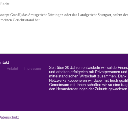
 Recht.
ncept GmbH) das Amtsgericht Nürtingen oder das Landgericht Stuttgart, sofern der 
emeinen Gerichtsstand hat.
ntakt
Seit über 20 Jahren entwickeln wir solide Fina
Anfahrt
Impressum
und arbeiten erfolgreich mit Privatpersonen un
mittelständischen Wirtschaft zusammen. Dank u
Netzwerks kooperieren wir dabei mit hoch qualif
Gemeinsam mit Ihnen schaffen wir so eine tragf
den Herausforderungen der Zukunft gewachsen 
Datenschutz